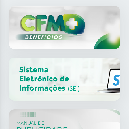
SAIBA MAIS
Análogos do GLP1 e
16
jul
Insuficiência Cardíaca em
Linhares
2026