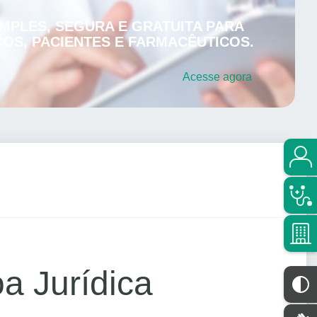
MPLES, SEGURA E GRATUITA PARA
OS, PACIENTES E FARMACÊUTICOS.
Acesse
agora
a Jurídica