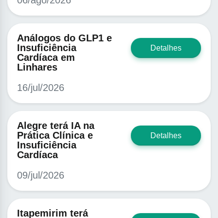
06/ago/2026
Análogos do GLP1 e
Insuficiência
Detalhes
Cardíaca em
Linhares
16/jul/2026
Alegre terá IA na
Prática Clínica e
Detalhes
Insuficiência
Cardíaca
09/jul/2026
Itapemirim terá