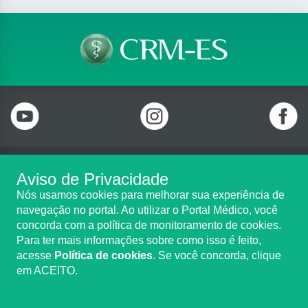
Aviso de Privacidade
Telefone: (27) 2122 0100
Nós usamos cookies para melhorar sua experiência de
Rua Professora Emilia Franklin Mululo, n. 228, Bento Ferreira,
navegação no portal. Ao utilizar o Portal Médico, você
Vitória/ES - CEP 29050-730
concorda com a política de monitoramento de cookies.
Horário de Funcionamento: Seg. à Sex., 10h às 19h(atendimento
Para ter mais informações sobre como isso é feito,
exclusivamente por agendamento)
acesse
Política de cookies
. Se você concorda, clique
em ACEITO.
Copyright CRM-ES. Todos os direitos reservados.
TRANSPARÊNCIA E PRESTAÇÃO