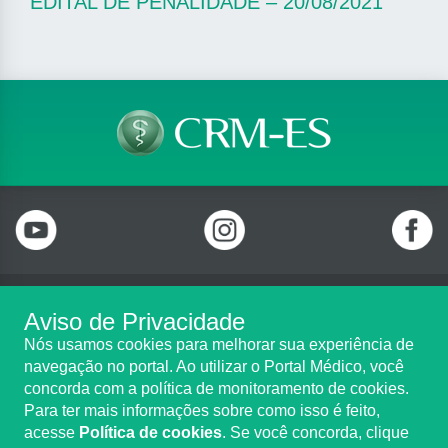
EDITAL DE PENALIDADE – 20/08/2021
Aviso de Privacidade
Telefone: (27) 2122 0100
Nós usamos cookies para melhorar sua experiência de
Rua Professora Emilia Franklin Mululo, n. 228, Bento Ferreira,
navegação no portal. Ao utilizar o Portal Médico, você
Vitória/ES - CEP 29050-730
concorda com a política de monitoramento de cookies.
Horário de Funcionamento: Seg. à Sex., 10h às 19h(atendimento
Para ter mais informações sobre como isso é feito,
exclusivamente por agendamento)
acesse
Política de cookies
. Se você concorda, clique